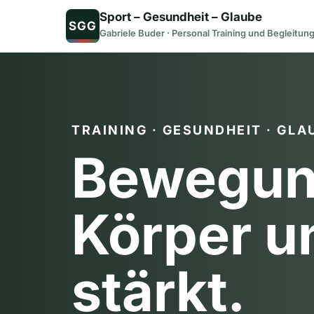
Zum
Sport – Gesundheit – Glaube
SGG
Inhalt
Gabriele Buder · Personal Training und Begleitun
springen
TRAINING · GESUNDHEIT · GLA
Bewegung
Körper u
stärkt.