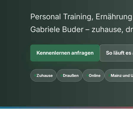
Personal Training, Ernährung
Gabriele Buder – zuhause, d
Kennenlernen anfragen
So läuft es
Zuhause
Draußen
Online
Mainz und