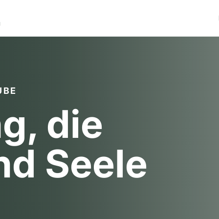
g
UBE
, die
nd Seele