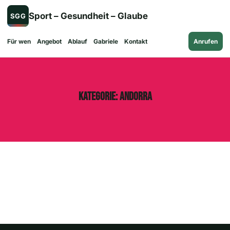
Zum
Sport – Gesundheit – Glaube
SGG
Inhalt
springen
Für wen
Angebot
Ablauf
Gabriele
Kontakt
Anrufen
Kategorie:
Andorra