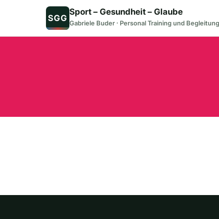
Zum
Sport – Gesundheit – Glaube
SGG
Inhalt
Gabriele Buder · Personal Training und Begleitun
springen