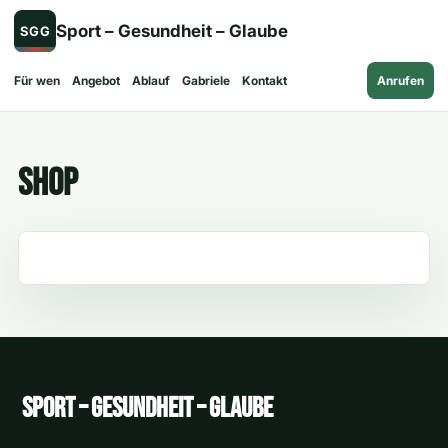
Zum
Sport – Gesundheit – Glaube
SGG
Inhalt
springen
Für wen
Angebot
Ablauf
Gabriele
Kontakt
Anrufen
Shop
Sport – Gesundheit – Glaube